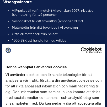
Säsongsvinnare
VIP-paket till valfri match i Allsvenskan 2027, inklusive
övernattning för två personer
Säsongskort till ditt favoritlag (säsongen 2027)
Matchtröja från ditt favoritlag i Allsvenskan
Officiell matchboll från Select
1500 SEK att handla för hos Adidas
Andraplats – säsong
Säsongskort till ditt favoritlag (säsongen 2027)
Matchtröja från ditt favoritlag i Allsvenskan
Denna webbplats använder cookies
Officiell matchboll från Select
Vi använder cookies och liknande teknologier för att
Tredjeplats – säsong
analysera vår trafik, förbättra din användarupplevelse och
för att rikta anpassad information och marknadsföring till
Matchtröja från ditt favoritlag i Allsvenskan
dig. Den information som samlas in kan komma att delas
Officiell matchboll från Select
med sociala medier och annons- och analysföretag som
Fjärdeplats – säsong
vi samarbeter med. Du kan nedan välja att acceptera alla