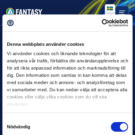
Sidan hittas inte
Denna webbplats använder cookies
Tyvärr, men sidan du sökte kunde inte hittas.
Vi använder cookies och liknande teknologier för att
Du kan återgå till
hemsidan
och försöka igen eller
kontakta oss
för
analysera vår trafik, förbättra din användarupplevelse och
ytterligare hjälp.
för att rikta anpassad information och marknadsföring till
dig. Den information som samlas in kan komma att delas
med sociala medier och annons- och analysföretag som
vi samarbeter med. Du kan nedan välja att acceptera alla
cookies eller välja vilka cookies som du vill ska
användas.
Samtyckesval
Nödvändig